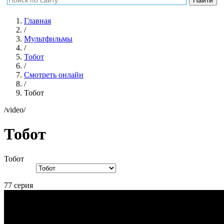
Главная
/
Мультфильмы
/
Тобот
/
Смотреть онлайн
/
Тобот
/video/
Тобот
Тобот
77 серия