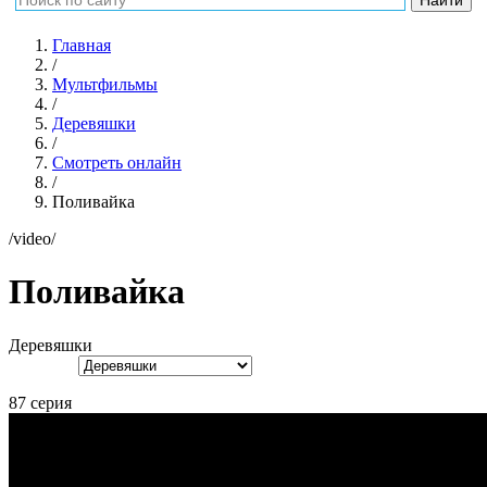
Главная
/
Мультфильмы
/
Деревяшки
/
Смотреть онлайн
/
Поливайка
/video/
Поливайка
Деревяшки
87 серия