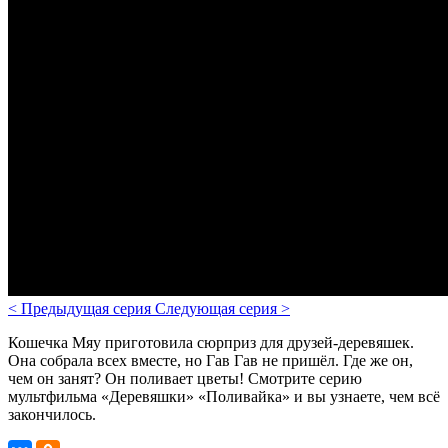
<
Предыдущая серия
Следующая серия
>
Кошечка Мяу приготовила сюрприз для друзей-деревяшек.
Она собрала всех вместе, но Гав Гав не пришёл. Где же он,
чем он занят? Он поливает цветы!
Смотрите серию
мультфильма «Деревяшки» «Поливайка» и вы узнаете, чем всё
закончилось.