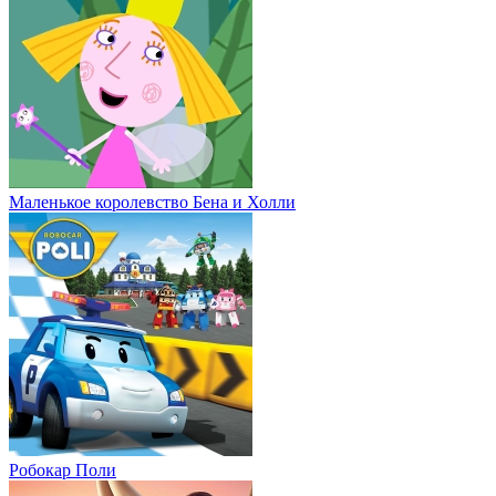
Маленькое королевство Бена и Холли
Робокар Поли