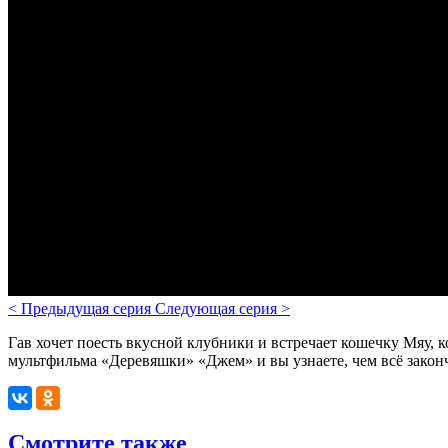
<
Предыдущая серия
Следующая серия
>
Гав хочет поесть вкусной клубники и встречает кошечку Мяу, к
мультфильма «Деревяшки» «Джем» и вы узнаете, чем всё закон
Смотрите также