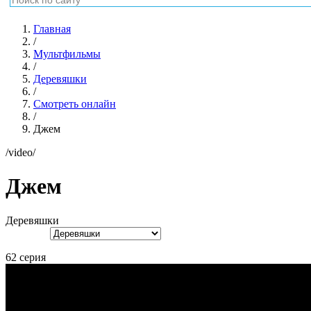
Главная
/
Мультфильмы
/
Деревяшки
/
Смотреть онлайн
/
Джем
/video/
Джем
Деревяшки
62 серия