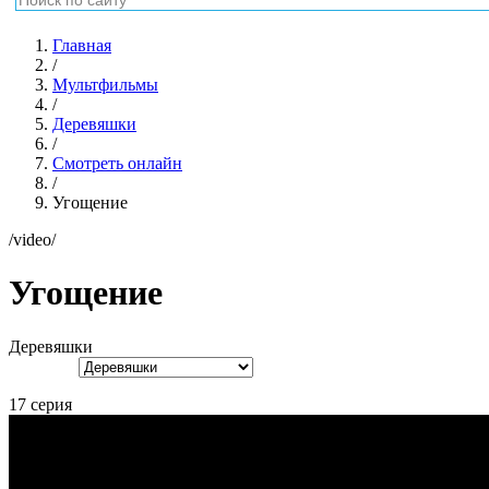
Главная
/
Мультфильмы
/
Деревяшки
/
Смотреть онлайн
/
Угощение
/video/
Угощение
Деревяшки
17 серия