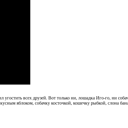
гостить всех друзей. Вот только ни, лошадка Иго-го, ни собачк
 вкусным яблоком, собачку косточкой, кошечку рыбкой, слона б