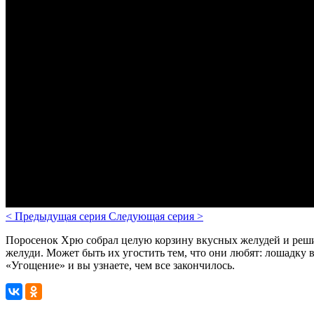
<
Предыдущая серия
Следующая серия
>
Поросенок Хрю собрал целую корзину вкусных желудей и решил у
желуди. Может быть их угостить тем, что они любят: лошадку
«Угощение» и вы узнаете, чем все закончилось.