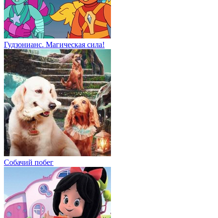
Гудзонианс. Магическая сила!
Собачий побег