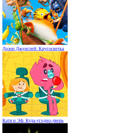
Дозор Джунглей: Кругосветка
Катя и Эф. Куда-угодно-дверь