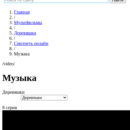
Главная
/
Мультфильмы
/
Деревяшки
/
Смотреть онлайн
/
Музыка
/video/
Музыка
Деревяшки
8 серия