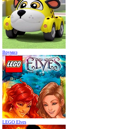
Врумиз
LEGO Elves