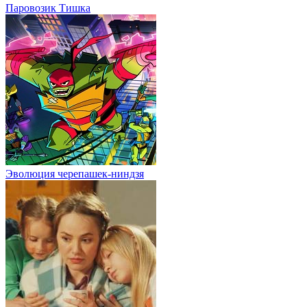
Паровозик Тишка
Эволюция черепашек-ниндзя