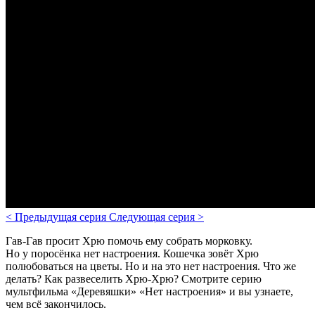
<
Предыдущая серия
Следующая серия
>
Гав-Гав просит Хрю помочь ему собрать морковку.
Но у поросёнка нет настроения. Кошечка зовёт Хрю
полюбоваться на цветы. Но и на это нет настроения.
Что же
делать? Как развеселить Хрю-Хрю?
Смотрите серию
мультфильма «Деревяшки» «Нет настроения» и вы узнаете,
чем всё закончилось.