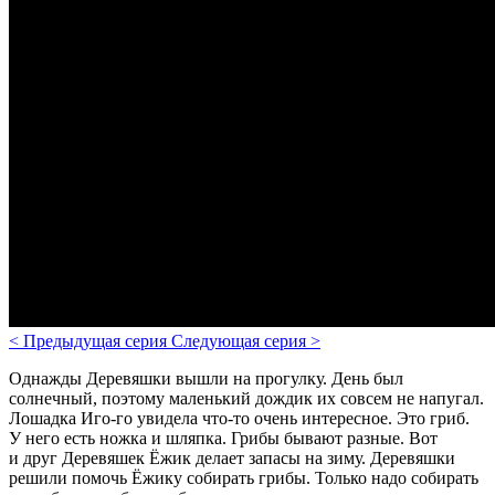
<
Предыдущая серия
Следующая серия
>
Однажды Деревяшки вышли на прогулку. День был
солнечный, поэтому маленький дождик их совсем не напугал.
Лошадка Иго-го увидела что-то очень интересное. Это гриб.
У него есть ножка и шляпка. Грибы бывают разные. Вот
и друг Деревяшек Ёжик делает запасы на зиму. Деревяшки
решили помочь Ёжику собирать грибы. Только надо собирать