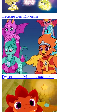
Лесные феи Глиммиз
Гудзонианс. Магическая сила!