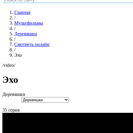
Главная
/
Мультфильмы
/
Деревяшки
/
Смотреть онлайн
/
Эхо
/video/
Эхо
Деревяшки
35 серия