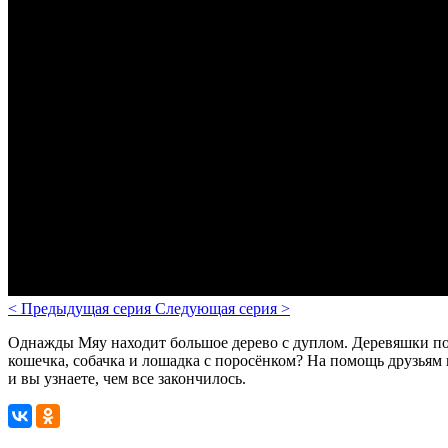
<
Предыдущая серия
Следующая серия
>
Однажды Мяу находит большое дерево с дуплом. Деревяшки по о
кошечка, собачка и лошадка с поросёнком? На помощь друзьям 
и вы узнаете, чем все закончилось.