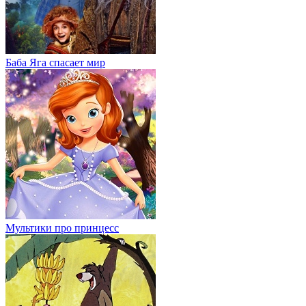
Баба Яга спасает мир
Мультики про принцесс