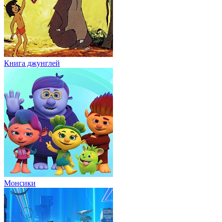
Книга джунглей
Монсики