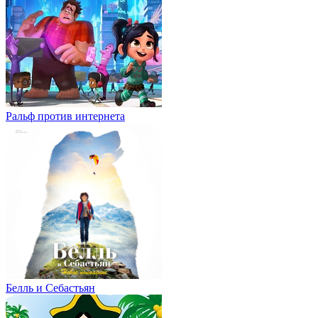
Ральф против интернета
Белль и Себастьян