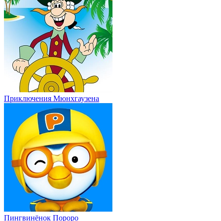
Приключения Мюнхгаузена
Пингвинёнок Пороро