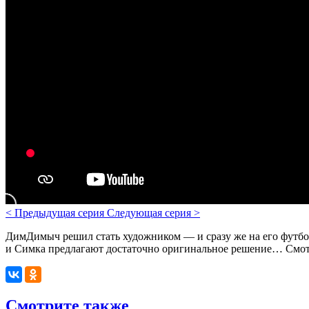
<
Предыдущая серия
Следующая серия
>
ДимДимыч решил стать художником — и сразу же на его футбол
и Симка предлагают достаточно оригинальное решение… Смотр
Смотрите также