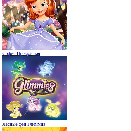
София Прекрасная
Лесные феи Глиммиз