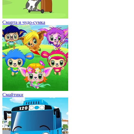
Смарта и чудо-сумка
Смайтики