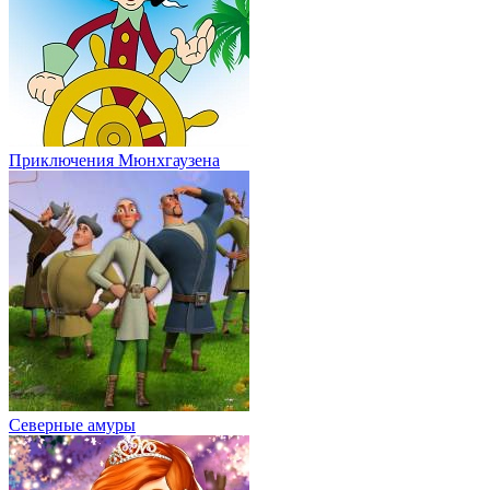
Приключения Мюнхгаузена
Северные амуры