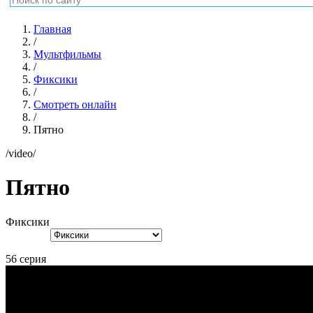
Главная
/
Мультфильмы
/
Фиксики
/
Смотреть онлайн
/
Пятно
/video/
Пятно
Фиксики
56 серия