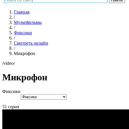
Главная
/
Мультфильмы
/
Фиксики
/
Смотреть онлайн
/
Микрофон
/video/
Микрофон
Фиксики
51 серия