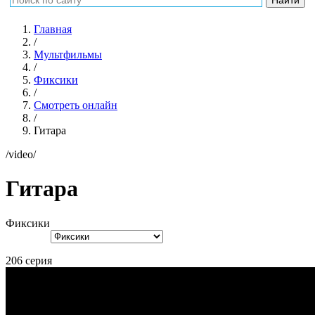
Главная
/
Мультфильмы
/
Фиксики
/
Смотреть онлайн
/
Гитара
/video/
Гитара
Фиксики
206 серия