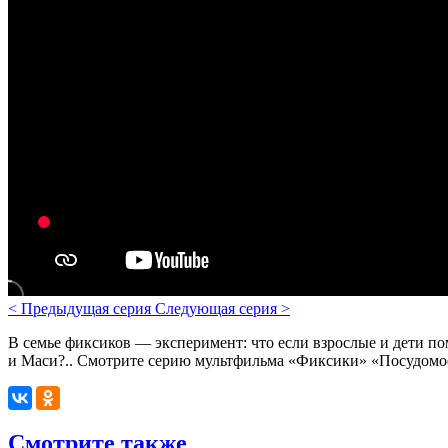
<
Предыдущая серия
Следующая серия
>
В семье фиксиков — эксперимент: что если взрослые и дети п
и Маси?..
Смотрите серию мультфильма «Фиксики» «Посудомоеч
Смотрите также