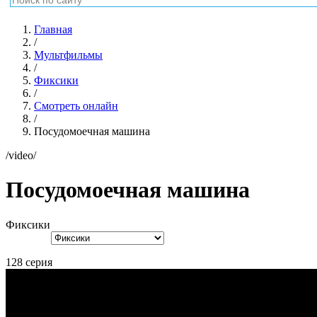
Главная
/
Мультфильмы
/
Фиксики
/
Смотреть онлайн
/
Посудомоечная машина
/video/
Посудомоечная машина
Фиксики
128 серия