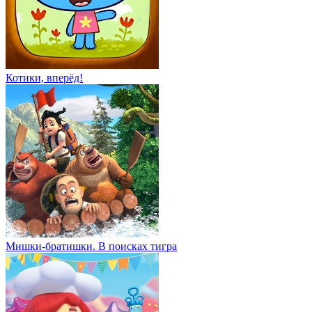
Котики, вперёд!
Мишки-братишки. В поисках тигра