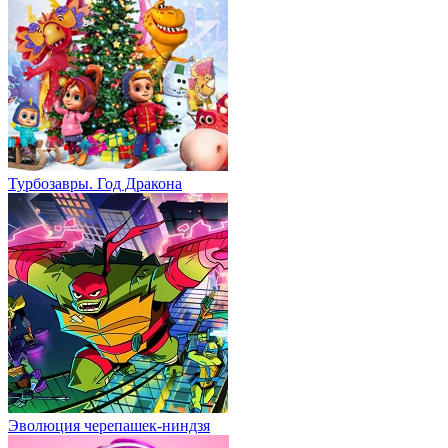
Турбозавры. Год Дракона
Эволюция черепашек-ниндзя