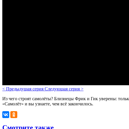
<
Предыдущая серия
Следующая серия
>
Из чего строят самолёты? Близнецы Фрик и Гик уверены: толь
«Самолёт» и вы узнаете, чем всё закончилось.
Смотрите также