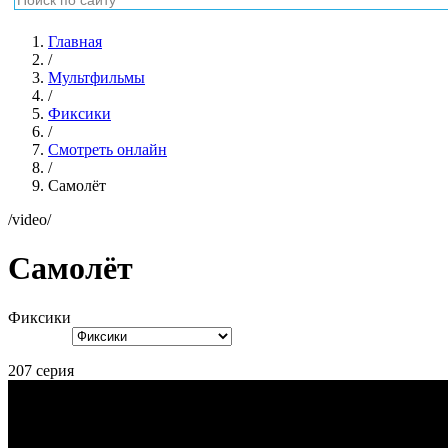
Главная
/
Мультфильмы
/
Фиксики
/
Смотреть онлайн
/
Самолёт
/video/
Самолёт
Фиксики
207 серия