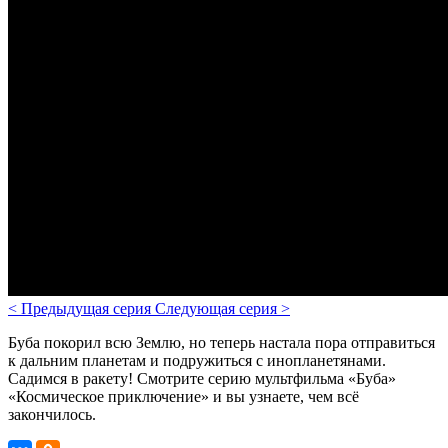
<
Предыдущая серия
Следующая серия
>
Буба покорил всю Землю, но теперь настала пора отправиться
к дальним планетам и подружиться с инопланетянами.
Садимся в ракету!
Смотрите серию мультфильма «Буба»
«Космическое приключение» и вы узнаете, чем всё
закончилось.