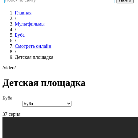
Главная
/
Мультфильмы
/
Буба
/
Смотреть онлайн
/
Детская площадка
/video/
Детская площадка
Буба
37 серия