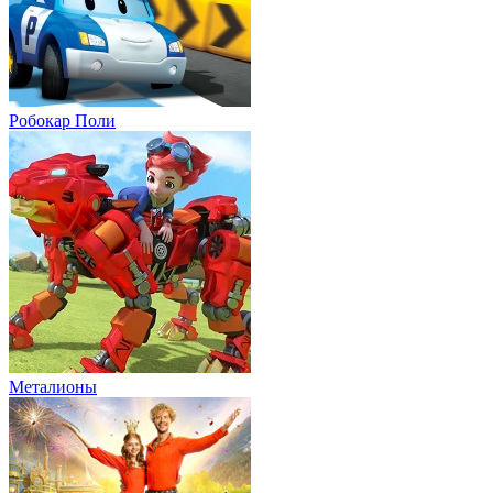
Робокар Поли
Металионы