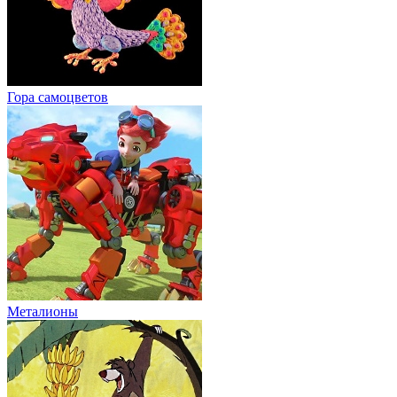
Гора cамоцветов
Металионы