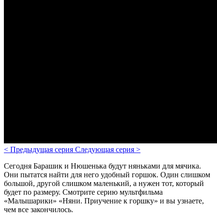
<
Предыдущая серия
Следующая серия
>
Сегодня Барашик и Нюшенька будут няньками для мячика.
Они пытатся найти для него удобный горшок. Один слишком
большой, другой слишком маленький, а нужен тот, который
будет по размеру. Смотрите серию мультфильма
«Малышарики» «Няни. Приучение к горшку» и вы узнаете,
чем все закончилось.