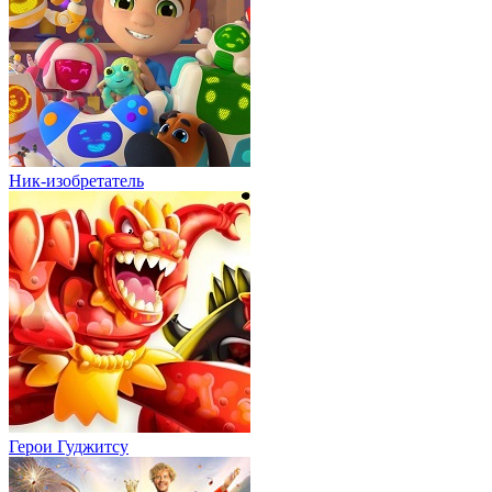
Ник-изобретатель
Герои Гуджитсу