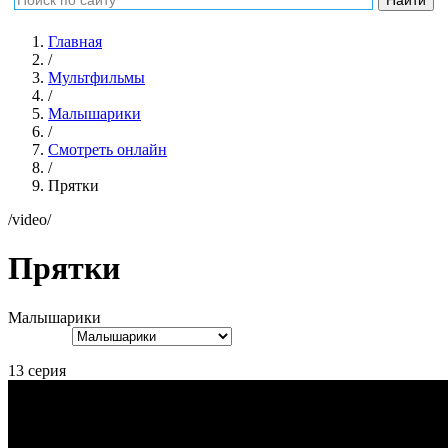
Главная
/
Мультфильмы
/
Малышарики
/
Смотреть онлайн
/
Прятки
/video/
Прятки
Малышарики
13 серия