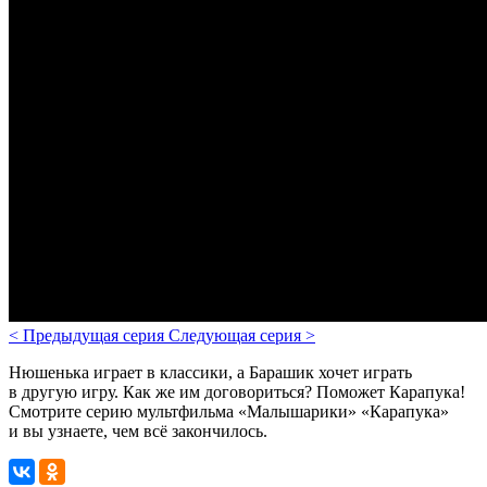
<
Предыдущая серия
Следующая серия
>
Нюшенька играет в классики, а Барашик хочет играть
в другую игру. Как же им договориться? Поможет Карапука!
Смотрите серию мультфильма «Малышарики» «Карапука»
и вы узнаете, чем всё закончилось.