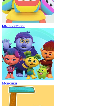
Би-Би-Знайки
Монсики