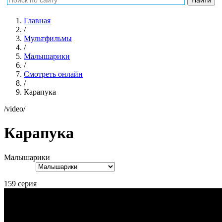
Главная
/
Мультфильмы
/
Малышарики
/
Смотреть онлайн
/
Карапука
/video/
Карапука
Малышарики
159 серия