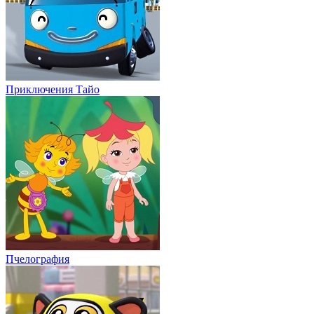
Приключения Тайо
Пчелография