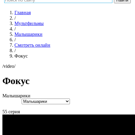
Главная
/
Мультфильмы
/
Малышарики
/
Смотреть онлайн
/
Фокус
/video/
Фокус
Малышарики
55 серия