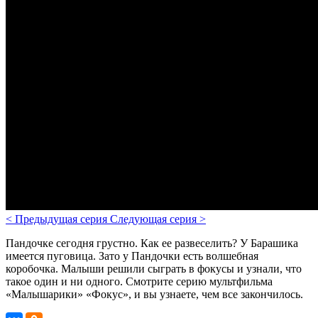
<
Предыдущая серия
Следующая серия
>
Пандочке сегодня грустно. Как ее развеселить? У Барашика
имеется пуговица. Зато у Пандочки есть волшебная
коробочка. Малыши решили сыграть в фокусы и узнали, что
такое один и ни одного. Смотрите серию мультфильма
«Малышарики» «Фокус», и вы узнаете, чем все закончилось.