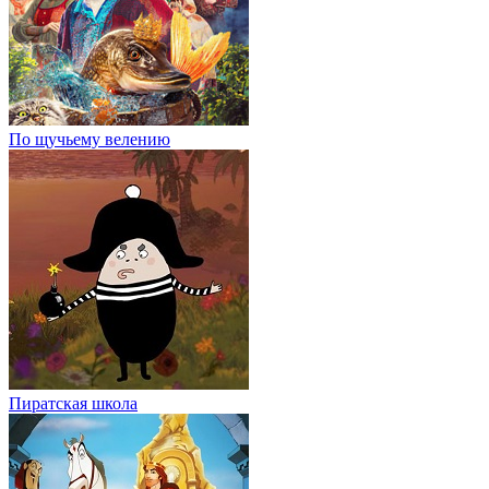
По щучьему велению
Пиратская школа