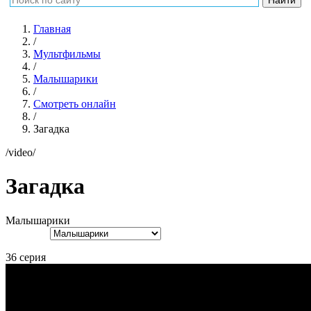
Главная
/
Мультфильмы
/
Малышарики
/
Смотреть онлайн
/
Загадка
/video/
Загадка
Малышарики
36 серия