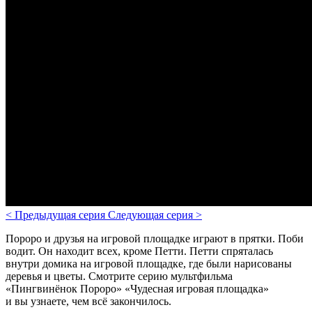
<
Предыдущая серия
Следующая серия
>
Пороро и друзья на игровой площадке играют в прятки. Поби
водит. Он находит всех, кроме Петти. Петти спряталась
внутри домика на игровой площадке, где были нарисованы
деревья и цветы.
Смотрите серию мультфильма
«Пингвинёнок Пороро» «Чудесная игровая площадка»
и вы узнаете, чем всё закончилось.