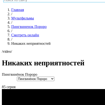
Главная
/
Мультфильмы
/
Пингвиненок Пороро
/
Смотреть онлайн
/
Никаких неприятностей
/video/
Никаких неприятностей
Пингвинёнок Пороро
85 серия