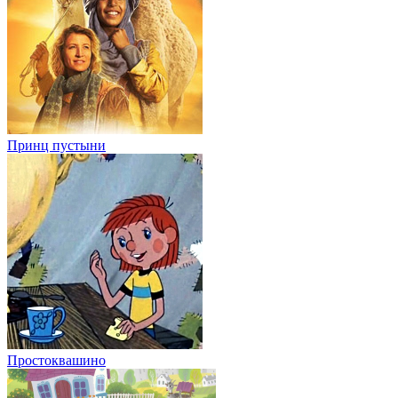
Принц пустыни
Простоквашино