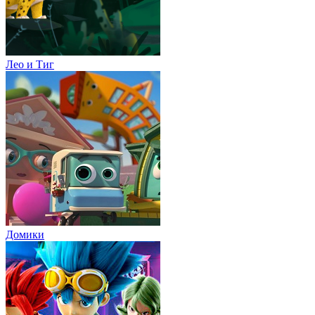
Лео и Тиг
Домики