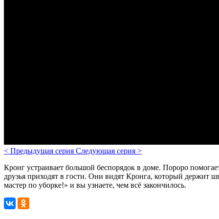
<
Предыдущая серия
Следующая серия
>
Кронг устраивает большой беспорядок в доме. Пороро помогает
друзья приходят в гости. Они видят Кронга, который держит шв
мастер по уборке!» и вы узнаете, чем всё закончилось.