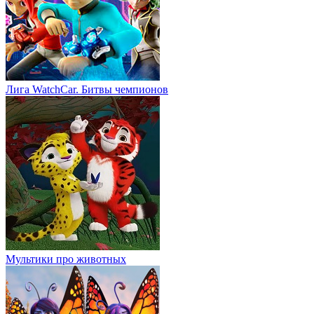
Лига WatchCar. Битвы чемпионов
Мультики про животных