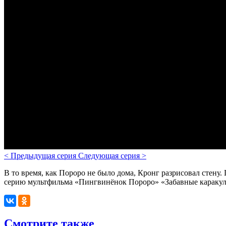
<
Предыдущая серия
Следующая серия
>
В то время, как Пороро не было дома, Кронг разрисовал стену.
серию мультфильма «Пингвинёнок Пороро» «Забавные каракули»
Смотрите также