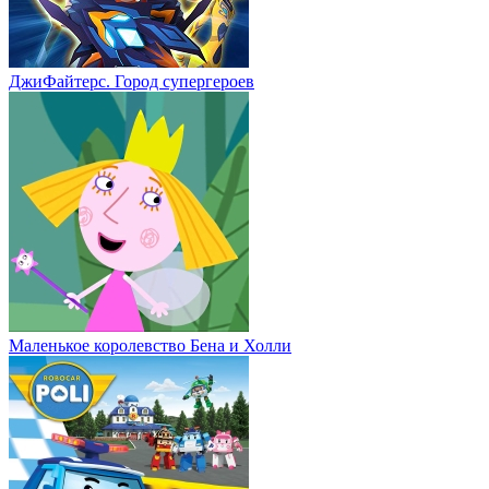
ДжиФайтерс. Город супергероев
Маленькое королевство Бена и Холли