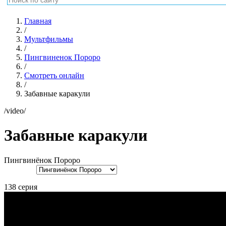
Главная
/
Мультфильмы
/
Пингвиненок Пороро
/
Смотреть онлайн
/
Забавные каракули
/video/
Забавные каракули
Пингвинёнок Пороро
138 серия