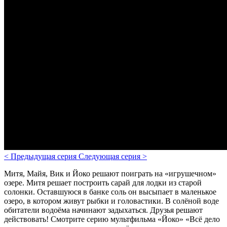
<
Предыдущая серия
Следующая серия
>
Митя, Майя, Вик и Йоко решают поиграть на «игрушечном»
озере. Митя решает построить сарай для лодки из старой
солонки. Оставшуюся в банке соль он высыпает в маленькое
озеро, в котором живут рыбки и головастики. В солёной воде
обитатели водоёма начинают задыхаться. Друзья решают
действовать!
Смотрите серию мультфильма «Йоко» «Всё дело