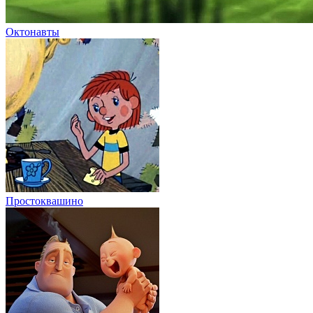
Октонавты
Простоквашино