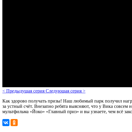
<
Предыдущая серия
Следующая серия
>
Как здорово получать призы! Наш любимый парк получил наград
за устный счёт. Внезапно ребята выясняют, что у Вика совсем
мультфильма «Йоко» «Главный приз» и вы узнаете, чем всё зак
Смотрите также
Все мультфильмы