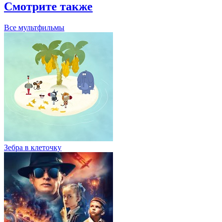
Зебра в клеточку
Тайна Чёрной Руки