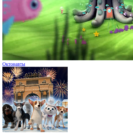
Октонавты
Великолепная пятерка