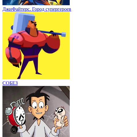
ДжиФайтерс. Город супергероев
СОБЕЗ