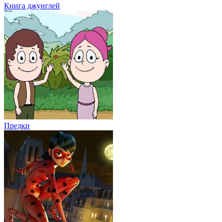
Книга джунглей
Предки