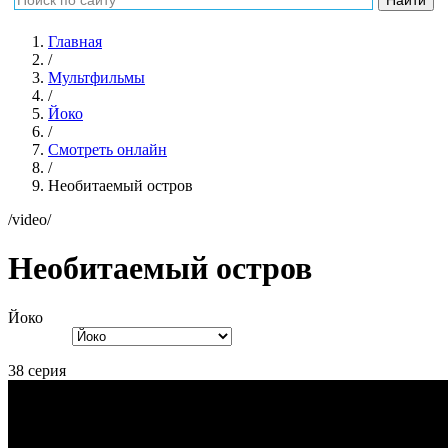
Главная
/
Мультфильмы
/
Йоко
/
Смотреть онлайн
/
Необитаемый остров
/video/
Необитаемый остров
Йоко
38 серия