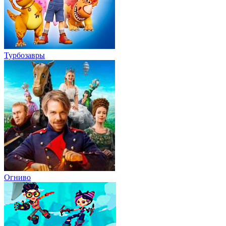
Турбозавры
Огниво