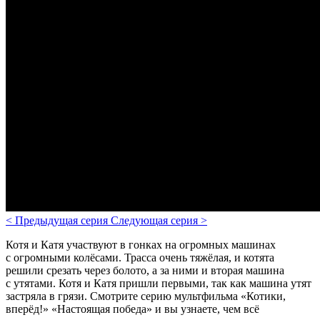
<
Предыдущая серия
Следующая серия
>
Котя и Катя участвуют в гонках на огромных машинах
с огромными колёсами. Трасса очень тяжёлая, и котята
решили срезать через болото, а за ними и вторая машина
с утятами. Котя и Катя пришли первыми, так как машина утят
застряла в грязи.
Смотрите серию мультфильма «Котики,
вперёд!» «Настоящая победа» и вы узнаете, чем всё