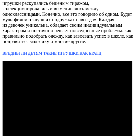
игрушки раскупались бешеным тиражом,
коллекционировались и выменивались между
одноклассницами. Конечно, все это говорило об одном. Будет
мультфильм о «лучших подружках навсегда». Каждая
из девочек уникальна, обладает своим индивидулальным
характером и постоянно решает повседневные проблемы: как
правильно подобрать одежду, как завоевать успех в школе, как
понравиться мальчику и многие другие.
ВРЕДНЫ ЛИ ДЕТЯМ ТАКИЕ ИГРУШКИ КАК БРАТЦ