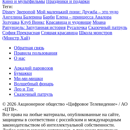
Кино и мультфильмы
Праздники и подарки
Теги:
Disney
Зверопой
Мой маленький пони: Дружба – это чудо
Ангелина Балерина
Барби
Елена – принцесса Авалора
Золушка
Клуб Винкс
Красавица и чудовище
Моана
Рапунцель: Запутанная история
Русалочка
Сказочный патруль
София Прекрасная
Спящая красавица
Школа монстров
(Монстр Хай)
Обратная связь
Правила пользования
О нас
Аркадий паровозов
Бумажки
Ми-ми-мишки
Волшебный фонарь
Лео и Тиг
Сказочный патруль
© 2026 Акционерное общество «Цифровое Телевидение» / АО
«ЦТВ».
Все права на любые материалы, опубликованные на сайте,
защищены в соответствии с российским и международным
законодательством об интеллектуальной собственности.