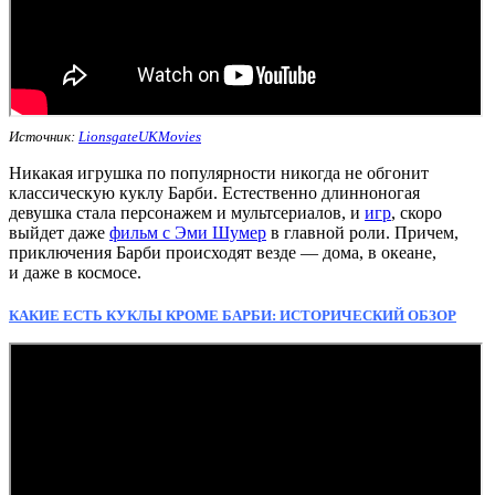
Источник:
LionsgateUKMovies
Никакая игрушка по популярности никогда не обгонит
классическую куклу Барби. Естественно длинноногая
девушка стала персонажем и мультсериалов, и
игр
, скоро
выйдет даже
фильм с Эми Шумер
в главной роли. Причем,
приключения Барби происходят везде — дома, в океане,
и даже в космосе.
КАКИЕ ЕСТЬ КУКЛЫ КРОМЕ БАРБИ: ИСТОРИЧЕСКИЙ ОБЗОР