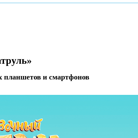
атруль»
х планшетов и смартфонов