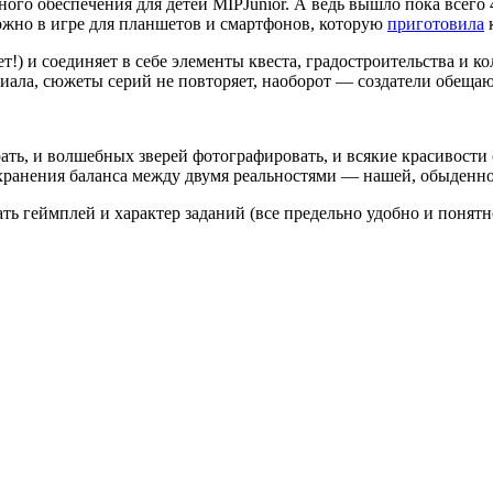
ного обеспечения для детей MIPJunior. А ведь вышло пока всего
ожно в игре для планшетов и смартфонов, которую
приготовила
ет!) и соединяет в себе элементы квеста, градостроительства и
иала, сюжеты серий не повторяет, наоборот — создатели обещают
ь, и волшебных зверей фотографировать, и всякие красивости со
хранения баланса между двумя реальностями — нашей, обыденно
ать геймплей и характер заданий (все предельно удобно и понятн