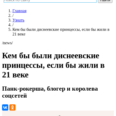
Главная
/
Узнать
/
Кем бы были диснеевские принцессы, если бы жили в
21 веке
/news/
Кем бы были диснеевские
принцессы, если бы жили в
21 веке
Панк-рокерша, блогер и королева
соцсетей