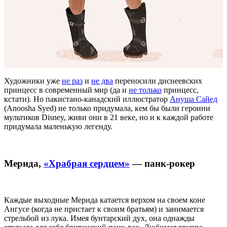
Художники уже
не раз
и
не два
переносили диснеевских
принцесс в современный мир (да и
не только
принцесс,
кстати). Но пакистано-канадский иллюстратор
Ануша Сайед
(Anoosha Syed) не только придумала, кем бы были героини
мультиков Disney, живи они в 21 веке, но и к каждой работе
придумала маленькую легенду.
Мерида,
«Храбрая сердцем»
— панк-рокер
Каждые выходные Мерида катается верхом на своем коне
Ангусе (когда не пристает к своим братьям) и занимается
стрельбой из лука. Имея бунтарский дух, она однажды