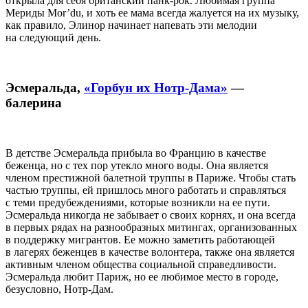
открыла для себя британский панк-рок. Любимая группа
Мериды Mor’du, и хоть ее мама всегда жалуется на их музыку,
как правило, Элинор начинает напевать эти мелодии
на следующий день.
Эсмеральда,
«Горбун их Нотр-Дама»
—
балерина
В детстве Эсмеральда прибыла во Францию в качестве
беженца, но с тех пор утекло много воды. Она является
членом престижной балетной труппы в Париже. Чтобы стать
частью труппы, ей пришлось много работать и справляться
с теми предубеждениями, которые возникли на ее пути.
Эсмеральда никогда не забывает о своих корнях, и она всегда
в первых рядах на разнообразных митингах, организованных
в поддержку мигрантов. Ее можно заметить работающей
в лагерях беженцев в качестве волонтера, также она является
активным членом общества социальной справедливости.
Эсмеральда любит Париж, но ее любимое место в городе,
безусловно, Нотр-Дам.