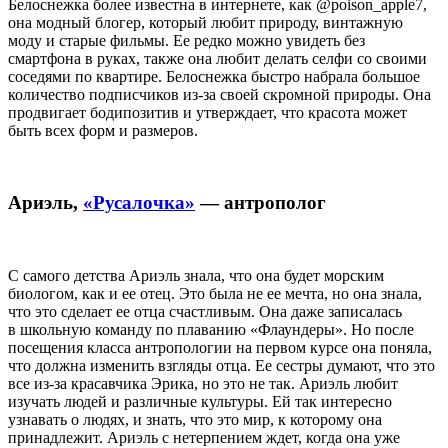
Белоснежка более известна в интернете, как @poison_apple7,
она модный блогер, который любит природу, винтажную
моду и старые фильмы. Ее редко можно увидеть без
смартфона в руках, также она любит делать селфи со своими
соседями по квартире. Белоснежка быстро набрала большое
количество подписчиков из-за своей скромной природы. Она
продвигает бодипозитив и утверждает, что красота может
быть всех форм и размеров.
Ариэль,
«Русалочка»
— антрополог
С самого детства Ариэль знала, что она будет морским
биологом, как и ее отец. Это была не ее мечта, но она знала,
что это сделает ее отца счастливым. Она даже записалась
в школьную команду по плаванию «Флаундеры». Но после
посещения класса антропологии на первом курсе она поняла,
что должна изменить взгляды отца. Ее сестры думают, что это
все из-за красавчика Эрика, но это не так. Ариэль любит
изучать людей и различные культуры. Ей так интересно
узнавать о людях, и знать, что это мир, к которому она
принадлежит. Ариэль с нетерпением ждет, когда она уже