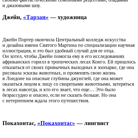
и джазовыми шоу.
Джейн,
«Тарзан»
— художница
Джейн Портер окончила Центральный колледж искусства
и дизайна имени Святого Мартина по специализации научная
иллюстрация, и это был удобный случай для ее отца.
Он хотел, чтобы Джейн помогла ему в его исследованиях
африканских горилл в тропических лесах Конго. Ей пришлось
отказаться от своих привычных выходных в зоопарке, где она
рисовала эскизы животных, и променять свою жизнь
в Лондоне на опасные глубины джунглей, где она может
оказаться лицом к лицу со свирепыми животными, затеряться
в лесах навсегда, и кто его знает, что еще… Это было
безрассудно и опасно, если не сказать больше. Но она
с нетерпением ждала этого путешествия.
Покахонтас,
«Покахонтас»
— лингвист