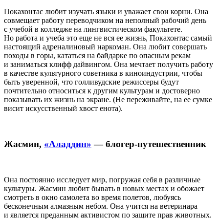
Покахонтас любит изучать языки и уважает свои корни. Она
совмещает работу переводчиком на неполный рабочий день
с учебой в колледже на лингвистическом факультете.
Но работа и учеба это еще не вся ее жизнь, Покахонтас самый
настоящий адреналиновый наркоман. Она любит совершать
походы в горы, кататься на байдарке по опасным рекам
и заниматься клифф дайвингом. Она мечтает получить работу
в качестве культурного советника в киноиндустрии, чтобы
быть уверенной, что голливудские режиссеры будут
почтительно относиться к другим культурам и достоверно
показывать их жизнь на экране. (Не переживайте, на ее сумке
висит искусственный хвост енота).
Жасмин,
«Аладдин»
— блогер-путешественник
Она постоянно исследует мир, погружая себя в различные
культуры. Жасмин любит бывать в новых местах и обожает
смотреть в окно самолета во время полетов, любуясь
бесконечным алмазным небом. Она учится на ветеринара
и является преданным активистом по защите прав животных.