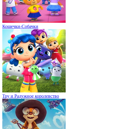
Кошечки-Собачки
Тру и Радужное королевство