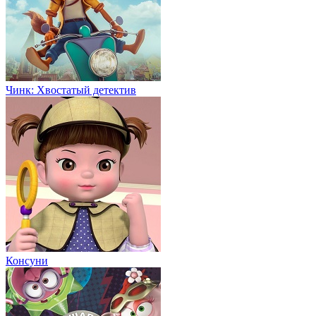
Чинк: Хвостатый детектив
Консуни