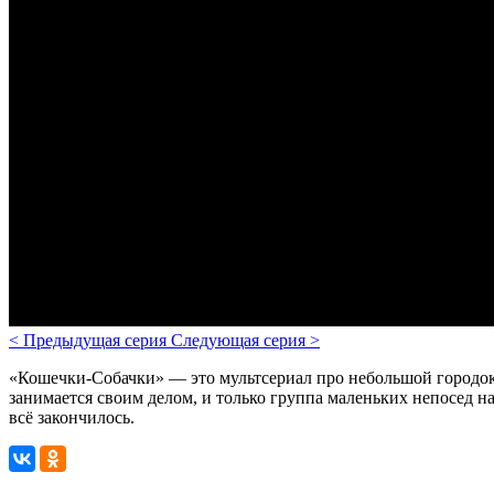
<
Предыдущая серия
Следующая серия
>
«Кошечки-Собачки» — это мультсериал про небольшой городок,
занимается своим делом, и только группа маленьких непосед 
всё закончилось.