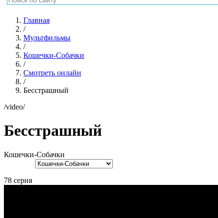
<
Предыдущая серия
Следующая серия
>
«Кошечки-Собачки» — это мультсериал про небольшой городок,
занимается своим делом, и только группа маленьких непосед 
закончилось.
Смотрите также
Все мультфильмы