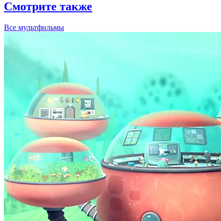
Октонавты
Смайтики