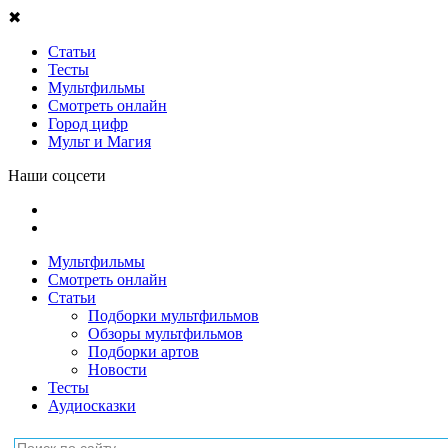
Бесстрашный
Кошечки-Собачки
78 серия