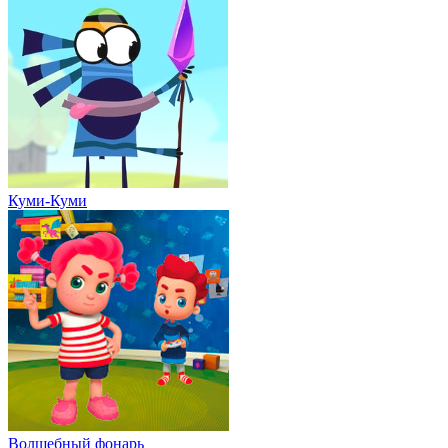
Куми-Куми
Волшебный фонарь