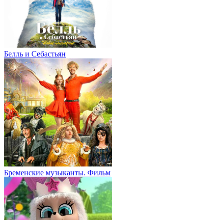
Белль и Себастьян
Бременские музыканты. Фильм