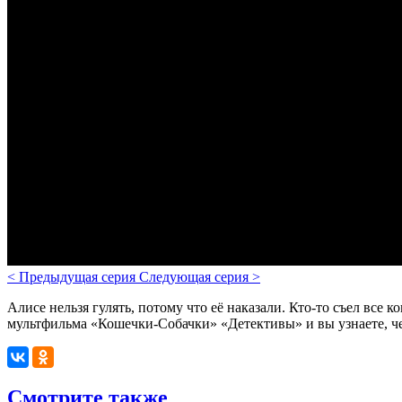
<
Предыдущая серия
Следующая серия
>
Алисе нельзя гулять, потому что её наказали. Кто-то съел все 
мультфильма «Кошечки-Собачки» «Детективы» и вы узнаете, че
Смотрите также