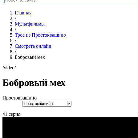
Главная
/
Мультфильмы
/
Трое из Простоквашино
/
Смотреть онлайн
/
Бобровый мех
/video/
Бобровый мех
Простоквашино
41 серия