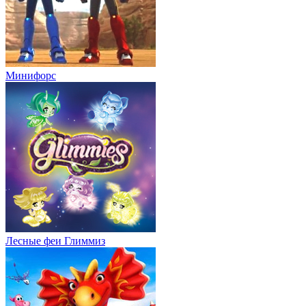
Минифорс
Лесные феи Глиммиз