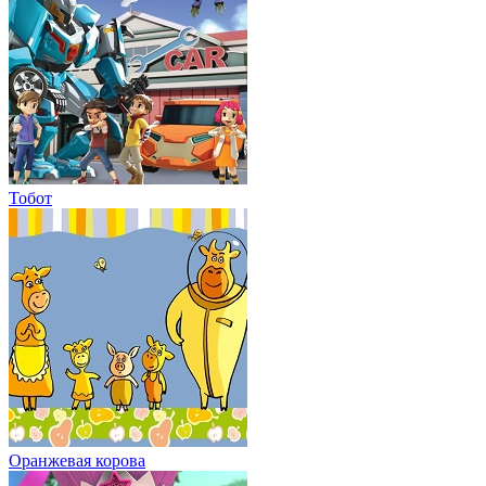
Тобот
Оранжевая корова