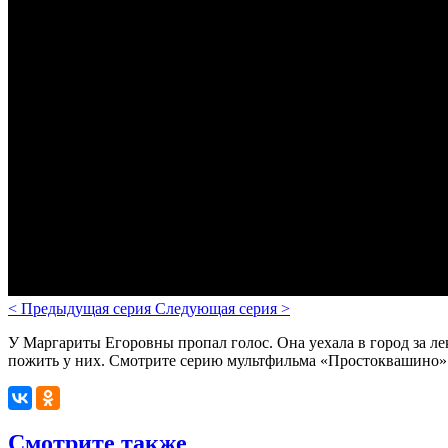
<
Предыдущая серия
Следующая серия
>
У Маргариты Егоровны пропал голос. Она уехала в город за ле
пожить у них. Смотрите серию мультфильма «Простоквашино» «
Смотрите также