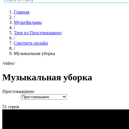
Главная
/
Мультфильмы
/
Трое из Простоквашино
/
Смотреть онлайн
/
Музыкальная уборка
/video/
Музыкальная уборка
Простоквашино
51 серия