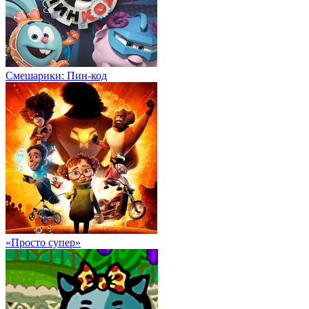
Смешарики: Пин-код
«Просто супер»