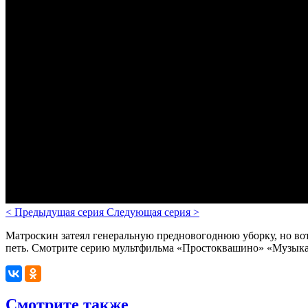
<
Предыдущая серия
Следующая серия
>
Матроскин затеял генеральную предновогоднюю уборку, но вот
петь. Смотрите серию мультфильма «Простоквашино» «Музыкаль
Смотрите также