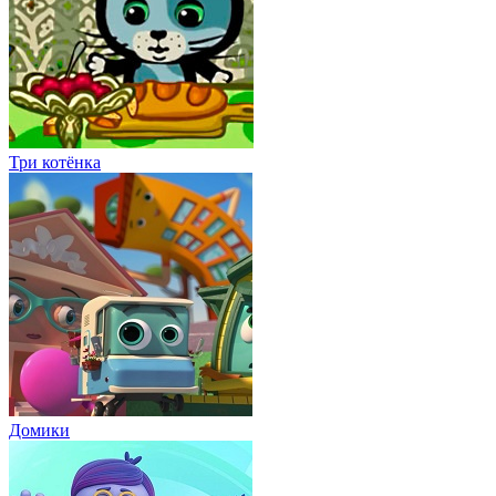
Три котёнка
Домики