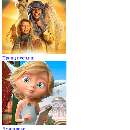
Принц пустыни
Джинглики