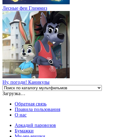
Лесные феи Глиммиз
Ну, погоди! Каникулы
Загрузка…
Обратная связь
Правила пользования
О нас
Аркадий паровозов
Бумажки
Ми-ми-мишки