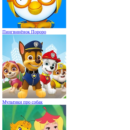
Пингвинёнок Пороро
Мультики про собак