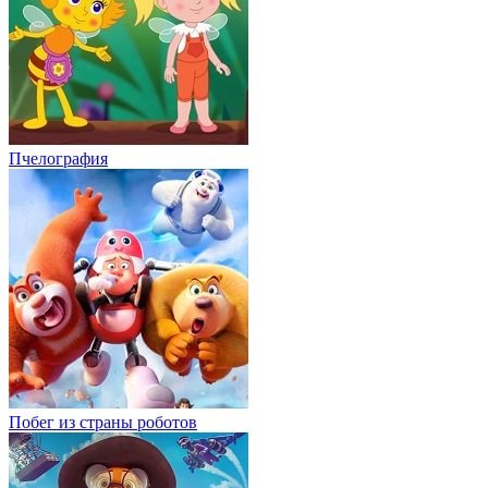
Пчелография
Побег из страны роботов