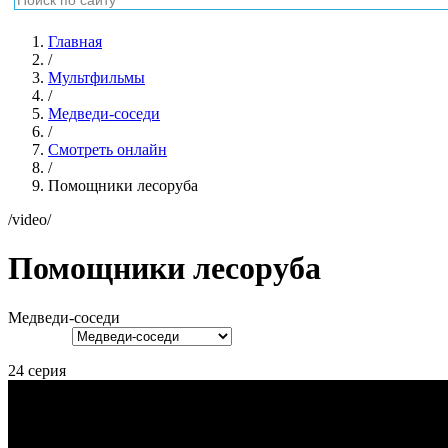
Главная
/
Мультфильмы
/
Медведи-соседи
/
Смотреть онлайн
/
Помощники лесоруба
/video/
Помощники лесоруба
Медведи-соседи
24 серия