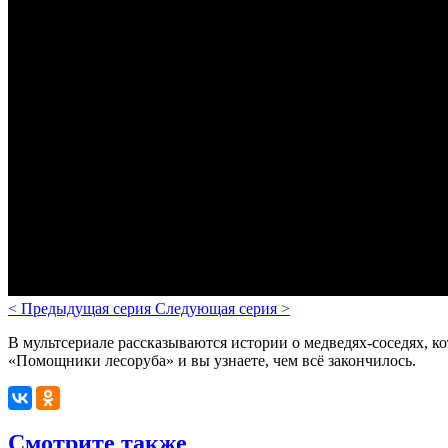
<
Предыдущая серия
Следующая серия
>
В мультсериале рассказываются
истории о медведях-соседях, к
«Помощники лесоруба» и вы узнаете, чем всё закончилось.
Смотрите также