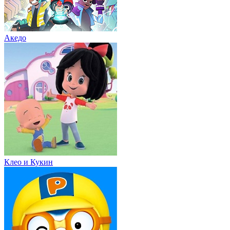
Акедо
Клео и Кукин