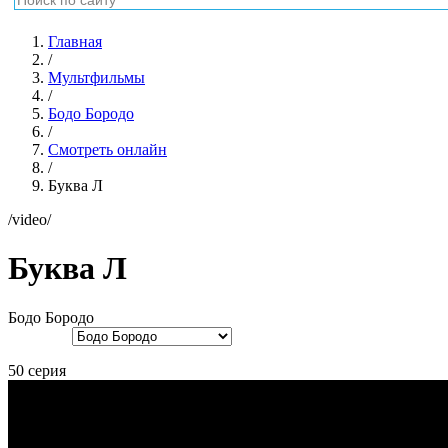
Главная
/
Мультфильмы
/
Бодо Бородо
/
Смотреть онлайн
/
Буква Л
/video/
Буква Л
Бодо Бородо
50 серия