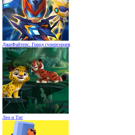
ДжиФайтерс. Город супергероев
Лео и Тиг