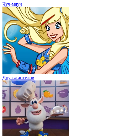
Чуч-мяуч
Друзья ангелов