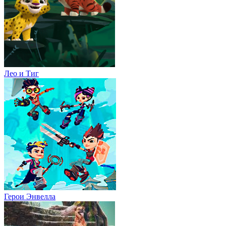
Лео и Тиг
Герои Энвелла