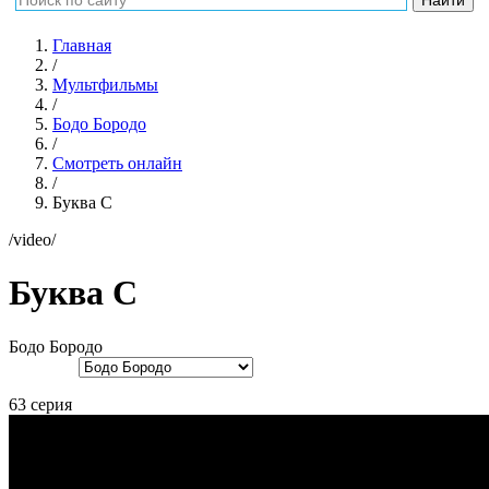
Главная
/
Мультфильмы
/
Бодо Бородо
/
Смотреть онлайн
/
Буква С
/video/
Буква С
Бодо Бородо
63 серия