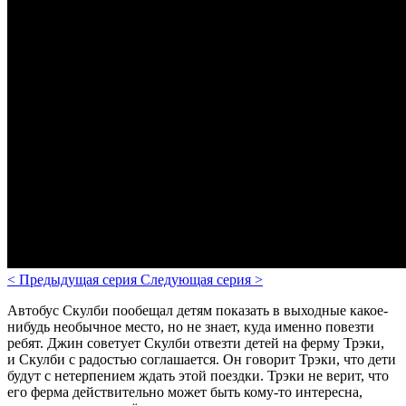
<
Предыдущая серия
Следующая серия
>
Автобус Скулби пообещал детям показать в выходные какое-
нибудь необычное место, но не знает, куда именно повезти
ребят. Джин советует Скулби отвезти детей на ферму Трэки,
и Скулби с радостью соглашается. Он говорит Трэки, что дети
будут с нетерпением ждать этой поездки. Трэки не верит, что
его ферма действительно может быть кому-то интересна,